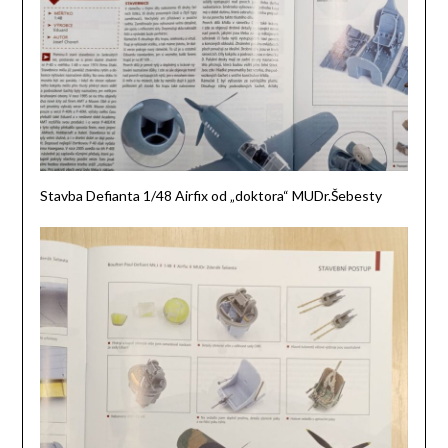
Stavba Defianta 1/48 Airfix od „doktora“ MUDr.Šebesty