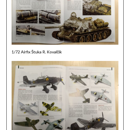
1/72 Airfix Štuka R. Kovalčík