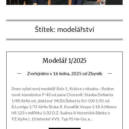
Štítek:
modelářství
Modelář 1/2025
Zveřejněno v
16 ledna, 2025
od
Zbyněk
Dnes vyšel nový modelář číslo 1. Krátce z obsahu : Rozbor
nové stavebnice P-40 od pana Choreně: Stavba Defianta
1/48 Airfix od „doktora“ MUDr.Šebesty SU-100 1/35 od
B.Lustiga 1/72 Airfix Štuka R. Kovalčík Vespa 1:18 A.Mizera
HS 123 v měřítku 1/32 D.Z. Suárez A historické články o
PZ.Kpfw.I, 10 letecké VVS, Typ 95 Ha-Go, a…